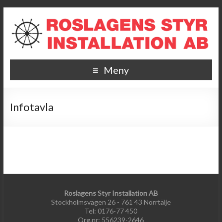
Meny
Infotavla
Roslagens Styr Installation AB
Stockholmsvägen 26 - 761 43 Norrtälje
Tel: 0176-77 450
Org.nr: 556239-2646