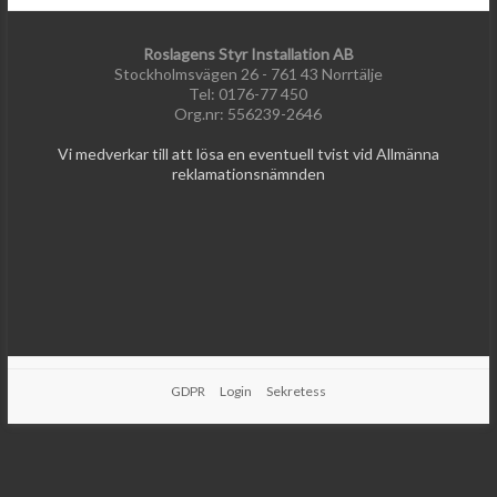
Roslagens Styr Installation AB
Stockholmsvägen 26 - 761 43 Norrtälje
Tel: 0176-77 450
Org.nr: 556239-2646
Vi medverkar till att lösa en eventuell tvist vid Allmänna
reklamationsnämnden
GDPR
Login
Sekretess